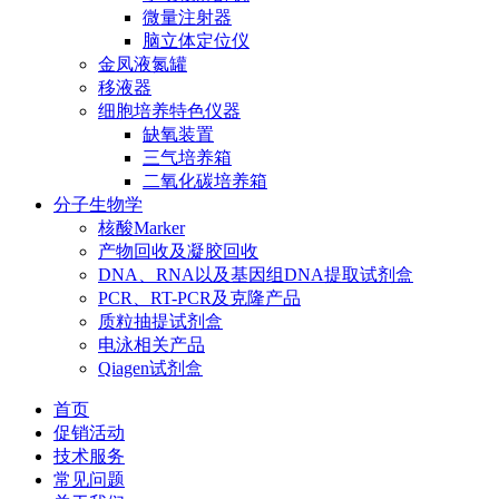
微量注射器
脑立体定位仪
金凤液氮罐
移液器
细胞培养特色仪器
缺氧装置
三气培养箱
二氧化碳培养箱
分子生物学
核酸Marker
产物回收及凝胶回收
DNA、RNA以及基因组DNA提取试剂盒
PCR、RT-PCR及克隆产品
质粒抽提试剂盒
电泳相关产品
Qiagen试剂盒
首页
促销活动
技术服务
常见问题