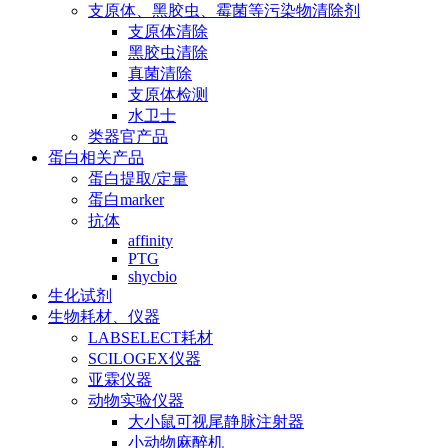
支原体、黑胶虫、霉菌等污染物清除剂
支原体清除
黑胶虫清除
真菌清除
支原体检测
水卫士
类器官产品
蛋白相关产品
蛋白提取/定量
蛋白marker
抗体
affinity
PTG
shycbio
生化试剂
生物耗材、仪器
LABSELECT耗材
SCILOGEX仪器
亚霖仪器
动物实验仪器
大小鼠可视尾静脉注射器
小动物麻醉机