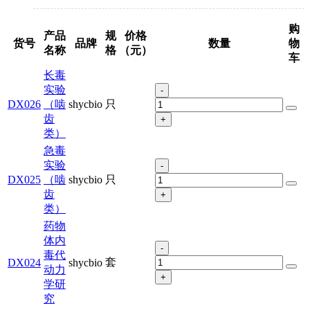
购
产品
规
价格
货号
品牌
数量
物
名称
格
（元）
车
长毒
实验
-
DX026
（啮
shycbio
只
齿
+
类）
急毒
实验
-
DX025
（啮
shycbio
只
齿
+
类）
药物
体内
-
毒代
套
DX024
shycbio
动力
+
学研
究