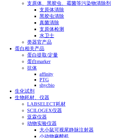
支原体、黑胶虫、霉菌等污染物清除剂
支原体清除
黑胶虫清除
真菌清除
支原体检测
水卫士
类器官产品
蛋白相关产品
蛋白提取/定量
蛋白marker
抗体
affinity
PTG
shycbio
生化试剂
生物耗材、仪器
LABSELECT耗材
SCILOGEX仪器
亚霖仪器
动物实验仪器
大小鼠可视尾静脉注射器
小动物麻醉机