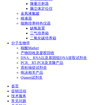
微量注射器
脑立体定位仪
金凤液氮罐
移液器
细胞培养特色仪器
缺氧装置
三气培养箱
二氧化碳培养箱
分子生物学
核酸Marker
产物回收及凝胶回收
DNA、RNA以及基因组DNA提取试剂盒
PCR、RT-PCR及克隆产品
质粒抽提试剂盒
电泳相关产品
Qiagen试剂盒
首页
促销活动
技术服务
常见问题