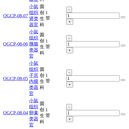
小鼠
圆
-
组织
创
1
OGCP-08-07
管
肾类
生
+
器官
科
小鼠
圆
组织
-
创
1
OGCP-08-06
胰腺
管
生
类器
+
科
官
小鼠
组织
圆
-
子宫
创
1
OGCP-08-05
管
内膜
生
+
类器
科
官
小鼠
圆
组织
-
创
1
OGCP-08-04
卵巢
管
生
类器
+
科
官