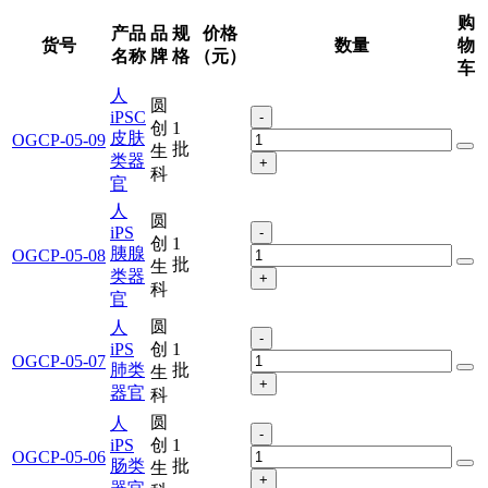
购
产品
品
规
价格
货号
数量
物
名称
牌
格
（元）
车
人
圆
iPSC
-
创
1
皮肤
OGCP-05-09
批
生
类器
+
科
官
人
圆
iPS
-
创
1
胰腺
OGCP-05-08
批
生
类器
+
科
官
圆
人
-
iPS
创
1
OGCP-05-07
肺类
批
生
+
器官
科
圆
人
-
iPS
创
1
OGCP-05-06
肠类
批
生
+