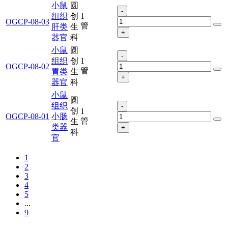
小鼠
圆
-
组织
创
1
OGCP-08-03
管
肝类
生
+
器官
科
小鼠
圆
-
组织
创
1
OGCP-08-02
管
胃类
生
+
器官
科
小鼠
圆
组织
-
创
1
OGCP-08-01
小肠
管
生
类器
+
科
官
1
2
3
4
5
...
9