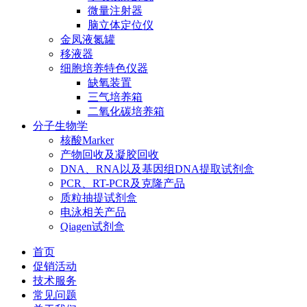
微量注射器
脑立体定位仪
金凤液氮罐
移液器
细胞培养特色仪器
缺氧装置
三气培养箱
二氧化碳培养箱
分子生物学
核酸Marker
产物回收及凝胶回收
DNA、RNA以及基因组DNA提取试剂盒
PCR、RT-PCR及克隆产品
质粒抽提试剂盒
电泳相关产品
Qiagen试剂盒
首页
促销活动
技术服务
常见问题