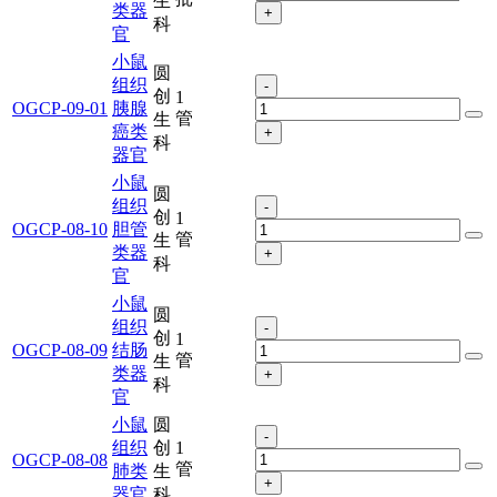
生
类器
+
科
官
小鼠
圆
组织
-
创
1
OGCP-09-01
胰腺
管
生
癌类
+
科
器官
小鼠
圆
组织
-
创
1
OGCP-08-10
胆管
管
生
类器
+
科
官
小鼠
圆
组织
-
创
1
OGCP-08-09
结肠
管
生
类器
+
科
官
小鼠
圆
-
组织
创
1
OGCP-08-08
管
肺类
生
+
器官
科