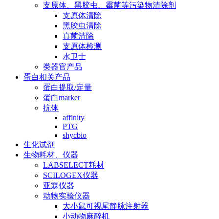
支原体、黑胶虫、霉菌等污染物清除剂
支原体清除
黑胶虫清除
真菌清除
支原体检测
水卫士
类器官产品
蛋白相关产品
蛋白提取/定量
蛋白marker
抗体
affinity
PTG
shycbio
生化试剂
生物耗材、仪器
LABSELECT耗材
SCILOGEX仪器
亚霖仪器
动物实验仪器
大小鼠可视尾静脉注射器
小动物麻醉机