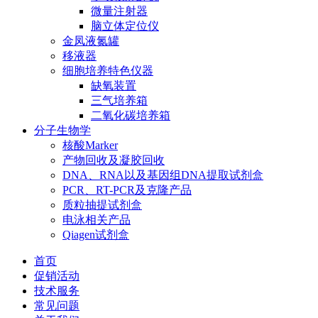
微量注射器
脑立体定位仪
金凤液氮罐
移液器
细胞培养特色仪器
缺氧装置
三气培养箱
二氧化碳培养箱
分子生物学
核酸Marker
产物回收及凝胶回收
DNA、RNA以及基因组DNA提取试剂盒
PCR、RT-PCR及克隆产品
质粒抽提试剂盒
电泳相关产品
Qiagen试剂盒
首页
促销活动
技术服务
常见问题