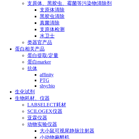
支原体、黑胶虫、霉菌等污染物清除剂
支原体清除
黑胶虫清除
真菌清除
支原体检测
水卫士
类器官产品
蛋白相关产品
蛋白提取/定量
蛋白marker
抗体
affinity
PTG
shycbio
生化试剂
生物耗材、仪器
LABSELECT耗材
SCILOGEX仪器
亚霖仪器
动物实验仪器
大小鼠可视尾静脉注射器
小动物麻醉机