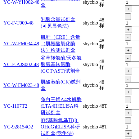
YC-W-YH002-48
shycbio
样
盒
+
-
乳酸含量试剂盒
48
YC-F-T009-48
shycbio
样
(可见显色法)
+
肌酐（CRE）含量
-
48
YC-W-FM034-48
（肌氨酸氧化酶
shycbio
样
法）检测试剂盒
+
谷草转氨酶/天冬氨
-
48
YC-F-AJS002-48
酸氨基转氨酶
shycbio
样
(GOT/AST)试剂盒
+
-
肌酸激酶(CK)试剂
48
YC-W-FM023-48
shycbio
样
盒
+
兔白三烯A4水解酶
-
YC-1107T2
(LTA4H)ELISA科
shycbio
48T
研试剂盒
+
8羟基脱氧鸟苷(8-
-
YC-928154O2
OHdG)ELISA科研
shycbio
48T
试剂盒(竞争法)
+