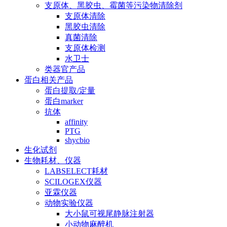
支原体、黑胶虫、霉菌等污染物清除剂
支原体清除
黑胶虫清除
真菌清除
支原体检测
水卫士
类器官产品
蛋白相关产品
蛋白提取/定量
蛋白marker
抗体
affinity
PTG
shycbio
生化试剂
生物耗材、仪器
LABSELECT耗材
SCILOGEX仪器
亚霖仪器
动物实验仪器
大小鼠可视尾静脉注射器
小动物麻醉机