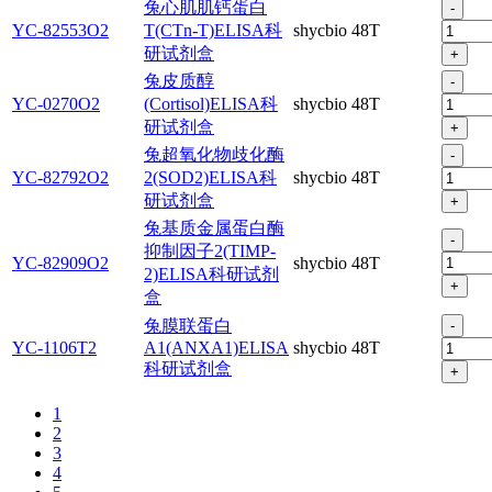
兔心肌肌钙蛋白
-
YC-82553O2
T(CTn-T)ELISA科
shycbio
48T
研试剂盒
+
兔皮质醇
-
YC-0270O2
(Cortisol)ELISA科
shycbio
48T
研试剂盒
+
兔超氧化物歧化酶
-
YC-82792O2
2(SOD2)ELISA科
shycbio
48T
研试剂盒
+
兔基质金属蛋白酶
-
抑制因子2(TIMP-
YC-82909O2
shycbio
48T
2)ELISA科研试剂
+
盒
兔膜联蛋白
-
YC-1106T2
A1(ANXA1)ELISA
shycbio
48T
科研试剂盒
+
1
2
3
4