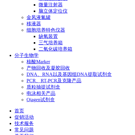
微量注射器
脑立体定位仪
金凤液氮罐
移液器
细胞培养特色仪器
缺氧装置
三气培养箱
二氧化碳培养箱
分子生物学
核酸Marker
产物回收及凝胶回收
DNA、RNA以及基因组DNA提取试剂盒
PCR、RT-PCR及克隆产品
质粒抽提试剂盒
电泳相关产品
Qiagen试剂盒
首页
促销活动
技术服务
常见问题