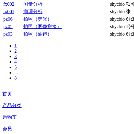
fx002
测量分析
shycbio
项/
fx001
病理分析
shycbio
张
pz06
拍照（荧光）
shycbio
6张
pz05
拍照（图像拼接）
shycbio
1张
pz03
拍照（油镜）
shycbio
6张
1
2
3
4
5
...
8
首页
产品分类
购物车
会员