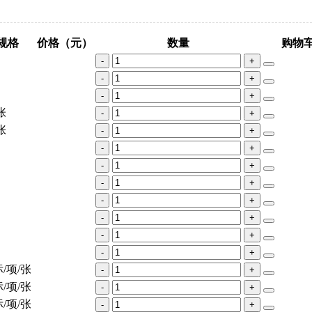
规格
价格（元）
数量
购物
-
+
-
+
-
+
张
-
+
张
-
+
-
+
-
+
-
+
-
+
-
+
-
+
-
+
/项/张
-
+
/项/张
-
+
/项/张
-
+