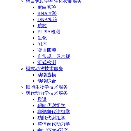
蛋白免疫学与生化检测服务
蛋白实验
RNA实验
DNA实验
质粒
ELISA检测
生化
测序
凝血四项
血常规、尿常规
流式检测
模式动物技术服务
动物造模
动物综合
细胞生物学技术服务
药代动力学技术服务
质谱
靶向代谢组学
非靶向代谢组学
功能代谢组学
整体药代动力学
毒理(Non-GLP)