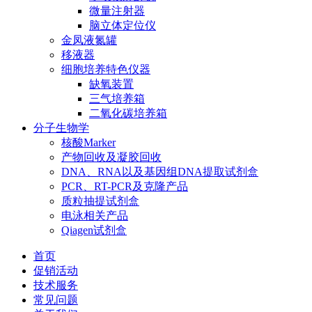
微量注射器
脑立体定位仪
金凤液氮罐
移液器
细胞培养特色仪器
缺氧装置
三气培养箱
二氧化碳培养箱
分子生物学
核酸Marker
产物回收及凝胶回收
DNA、RNA以及基因组DNA提取试剂盒
PCR、RT-PCR及克隆产品
质粒抽提试剂盒
电泳相关产品
Qiagen试剂盒
首页
促销活动
技术服务
常见问题