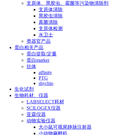
支原体、黑胶虫、霉菌等污染物清除剂
支原体清除
黑胶虫清除
真菌清除
支原体检测
水卫士
类器官产品
蛋白相关产品
蛋白提取/定量
蛋白marker
抗体
affinity
PTG
shycbio
生化试剂
生物耗材、仪器
LABSELECT耗材
SCILOGEX仪器
亚霖仪器
动物实验仪器
大小鼠可视尾静脉注射器
小动物麻醉机