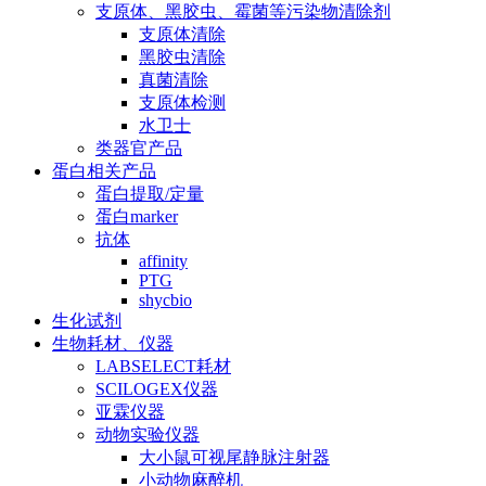
支原体、黑胶虫、霉菌等污染物清除剂
支原体清除
黑胶虫清除
真菌清除
支原体检测
水卫士
类器官产品
蛋白相关产品
蛋白提取/定量
蛋白marker
抗体
affinity
PTG
shycbio
生化试剂
生物耗材、仪器
LABSELECT耗材
SCILOGEX仪器
亚霖仪器
动物实验仪器
大小鼠可视尾静脉注射器
小动物麻醉机