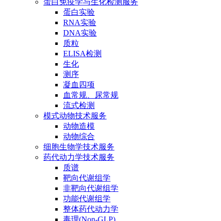
蛋白免疫学与生化检测服务
蛋白实验
RNA实验
DNA实验
质粒
ELISA检测
生化
测序
凝血四项
血常规、尿常规
流式检测
模式动物技术服务
动物造模
动物综合
细胞生物学技术服务
药代动力学技术服务
质谱
靶向代谢组学
非靶向代谢组学
功能代谢组学
整体药代动力学
毒理(Non-GLP)