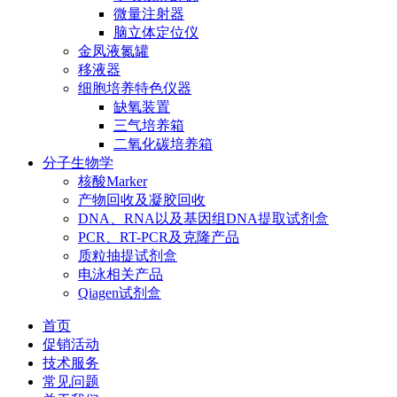
微量注射器
脑立体定位仪
金凤液氮罐
移液器
细胞培养特色仪器
缺氧装置
三气培养箱
二氧化碳培养箱
分子生物学
核酸Marker
产物回收及凝胶回收
DNA、RNA以及基因组DNA提取试剂盒
PCR、RT-PCR及克隆产品
质粒抽提试剂盒
电泳相关产品
Qiagen试剂盒
首页
促销活动
技术服务
常见问题