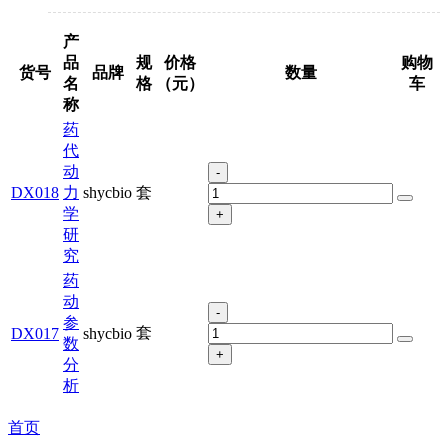
产
品
规
价格
购物
货号
品牌
数量
名
格
（元）
车
称
药
代
动
-
DX018
力
shycbio
套
学
+
研
究
药
动
-
参
套
DX017
shycbio
数
+
分
析
首页