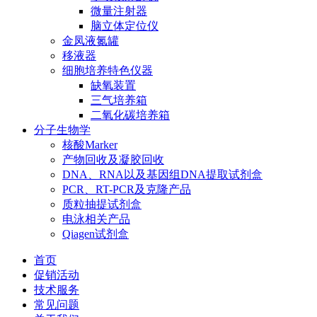
微量注射器
脑立体定位仪
金凤液氮罐
移液器
细胞培养特色仪器
缺氧装置
三气培养箱
二氧化碳培养箱
分子生物学
核酸Marker
产物回收及凝胶回收
DNA、RNA以及基因组DNA提取试剂盒
PCR、RT-PCR及克隆产品
质粒抽提试剂盒
电泳相关产品
Qiagen试剂盒
首页
促销活动
技术服务
常见问题