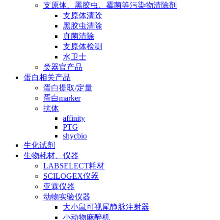
支原体、黑胶虫、霉菌等污染物清除剂
支原体清除
黑胶虫清除
真菌清除
支原体检测
水卫士
类器官产品
蛋白相关产品
蛋白提取/定量
蛋白marker
抗体
affinity
PTG
shycbio
生化试剂
生物耗材、仪器
LABSELECT耗材
SCILOGEX仪器
亚霖仪器
动物实验仪器
大小鼠可视尾静脉注射器
小动物麻醉机