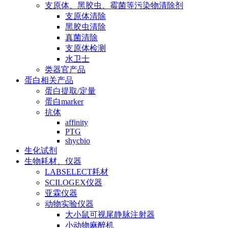
支原体、黑胶虫、霉菌等污染物清除剂
支原体清除
黑胶虫清除
真菌清除
支原体检测
水卫士
类器官产品
蛋白相关产品
蛋白提取/定量
蛋白marker
抗体
affinity
PTG
shycbio
生化试剂
生物耗材、仪器
LABSELECT耗材
SCILOGEX仪器
亚霖仪器
动物实验仪器
大小鼠可视尾静脉注射器
小动物麻醉机