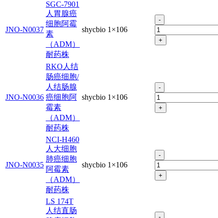
SGC-7901
人胃腺癌
-
细胞阿霉
JNO-N0037
shycbio
1×106
素
+
（ADM）
耐药株
RKO人结
肠癌细胞/
人结肠腺
-
JNO-N0036
癌细胞阿
shycbio
1×106
霉素
+
（ADM）
耐药株
NCI-H460
人大细胞
-
肺癌细胞
JNO-N0035
shycbio
1×106
阿霉素
+
（ADM）
耐药株
LS 174T
人结直肠
-