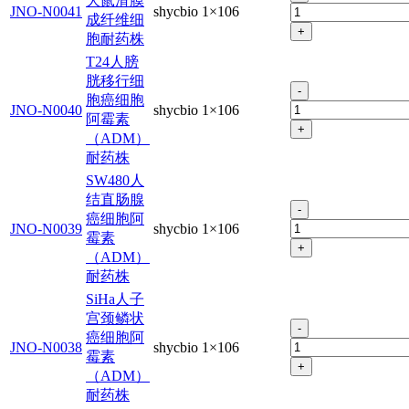
大鼠滑膜
JNO-N0041
shycbio
1×106
成纤维细
+
胞耐药株
T24人膀
胱移行细
-
胞癌细胞
JNO-N0040
shycbio
1×106
阿霉素
+
（ADM）
耐药株
SW480人
结直肠腺
-
癌细胞阿
JNO-N0039
shycbio
1×106
霉素
+
（ADM）
耐药株
SiHa人子
宫颈鳞状
-
癌细胞阿
JNO-N0038
shycbio
1×106
霉素
+
（ADM）
耐药株