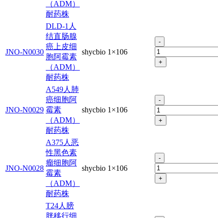
（ADM）
耐药株
DLD-1人
结直肠腺
-
癌上皮细
JNO-N0030
shycbio
1×106
胞阿霉素
+
（ADM）
耐药株
A549人肺
癌细胞阿
-
JNO-N0029
霉素
shycbio
1×106
（ADM）
+
耐药株
A375人恶
性黑色素
-
瘤细胞阿
JNO-N0028
shycbio
1×106
霉素
+
（ADM）
耐药株
T24人膀
胱移行细