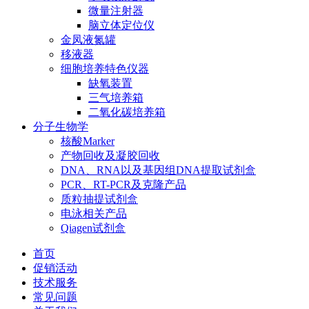
微量注射器
脑立体定位仪
金凤液氮罐
移液器
细胞培养特色仪器
缺氧装置
三气培养箱
二氧化碳培养箱
分子生物学
核酸Marker
产物回收及凝胶回收
DNA、RNA以及基因组DNA提取试剂盒
PCR、RT-PCR及克隆产品
质粒抽提试剂盒
电泳相关产品
Qiagen试剂盒
首页
促销活动
技术服务
常见问题