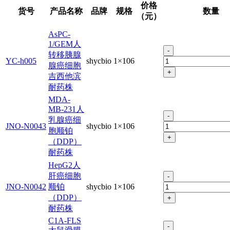
价格
货号
产品名称
品牌
规格
数量
（元）
AsPC-
1/GEM人
-
转移胰腺
YC-h005
shycbio
1×106
腺癌细胞
+
吉西他滨
耐药株
MDA-
MB-231人
-
乳腺癌细
JNO-N0043
shycbio
1×106
胞顺铂
+
（DDP）
耐药株
HepG2人
肝癌细胞
-
JNO-N0042
顺铂
shycbio
1×106
（DDP）
+
耐药株
C1A-FLS
-