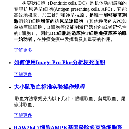
树突状细胞（Dendritic cells, DC）是机体功能最强的
专职抗原递呈细胞(Antigen presenting cells, APC)，它能
高效地摄取、加工处理和递呈抗原，
是唯一能够显著刺
激
初始T细胞
增值的抗原呈递细胞
（其他种类的APC如
单核巨噬细胞，B细胞等仅能刺激已活化的或者记忆性
的T细胞）。因此
DC细胞是适应性T细胞免疫应答的唯
一始动者，
在肿瘤免疫中发挥着及其重要的作用。
了解更多
如何使用Image-Pro Plus分析梗死面积
了解更多
大小鼠取血标准实验操作规程
取血方法常规分为以下几种：眼眶取血、剪尾取血、尾
静脉取血、
了解更多
RAW264.7细胞AMPK基因敲除多克隆细胞系