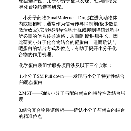
靶点选择性。用于小分子配点发现、创新药物先
导化台物筛选等研究。
小分子药物(SmalMolecue Drng)在进入动物体
内或细抱时，通常作为信号传导抑制剂(极少数是
激活效应),它能够特异性地干扰或抑制增殖过程中
所必需的信号传导通路，从而阻 断肿瘤生长。因
此研究小分子化合物结合的靶蛋白，进而确认与
吧蛋白的结台方式及位点，有助于揭开小分子化
合物的作用机理。
化学蛋白质组学服务项目涉及以下三个实验：
1.小分子SM Pull down——发现与小分子特异性结合
的靶点蛋白
2.MST——确认小分子与配向蛋白的特异性及结台强
度
3.结合复合物质谱解析——确认小分子与蛋白的结台
的精准位点