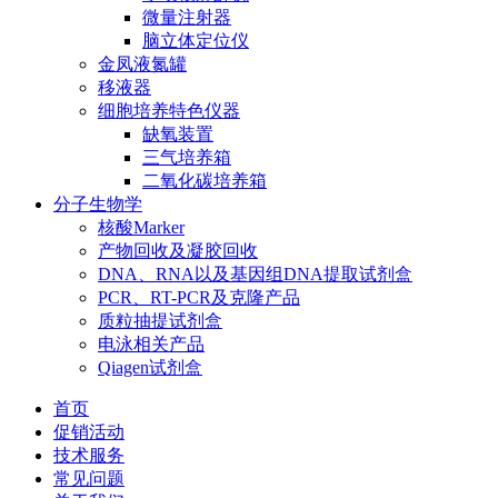
微量注射器
脑立体定位仪
金凤液氮罐
移液器
细胞培养特色仪器
缺氧装置
三气培养箱
二氧化碳培养箱
分子生物学
核酸Marker
产物回收及凝胶回收
DNA、RNA以及基因组DNA提取试剂盒
PCR、RT-PCR及克隆产品
质粒抽提试剂盒
电泳相关产品
Qiagen试剂盒
首页
促销活动
技术服务
常见问题