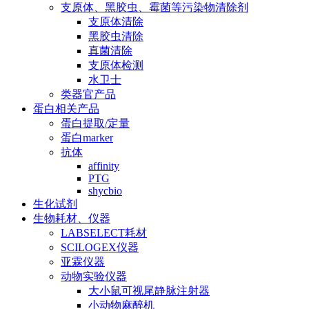
支原体、黑胶虫、霉菌等污染物清除剂
支原体清除
黑胶虫清除
真菌清除
支原体检测
水卫士
类器官产品
蛋白相关产品
蛋白提取/定量
蛋白marker
抗体
affinity
PTG
shycbio
生化试剂
生物耗材、仪器
LABSELECT耗材
SCILOGEX仪器
亚霖仪器
动物实验仪器
大小鼠可视尾静脉注射器
小动物麻醉机