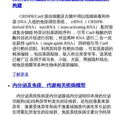
构建
CRISPR/Cas9 源自细菌及古菌中用以抵御病毒和外
源 DNA 入侵的免疫调控系统 。 crRNA（ CRISPR-
derived RNA） tracrRNA（ trans-activating RNA） 配对形
成复合物能 特异识别基因组序列 ， 引导 Cas9 核酸内切
酶对目的片段进行切割 ，对这两种 RNA 进行二 合一优
化获得 sgRNA（ single-guide RNA） 同样能引导 Cas9
进行靶向切割。利用其特异 性靶向功能 ，可实现基因的
精准编辑 ，包括基因敲除、敲入和点突变等等。该系统
已被广泛 应用于斑马鱼、小鼠、大鼠、秀丽隐杆线虫、
植物及细菌等多种生物体的基因编辑。
了解更多
内分泌及免疫、代谢相关疾病模型
内分泌系统疾病是内分泌腺或内分泌组织本身的分泌
功能和(或)结构异常时发生的症候群。还包括激素来源
异常、激素受体异常和由于激素或物质代谢失常引起的
生理紊乱所发生的症候群。免疫系统疾病主要分为特异