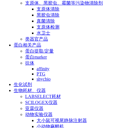
支原体、黑胶虫、霉菌等污染物清除剂
支原体清除
黑胶虫清除
真菌清除
支原体检测
水卫士
类器官产品
蛋白相关产品
蛋白提取/定量
蛋白marker
抗体
affinity
PTG
shycbio
生化试剂
生物耗材、仪器
LABSELECT耗材
SCILOGEX仪器
亚霖仪器
动物实验仪器
大小鼠可视尾静脉注射器
小动物麻醉机