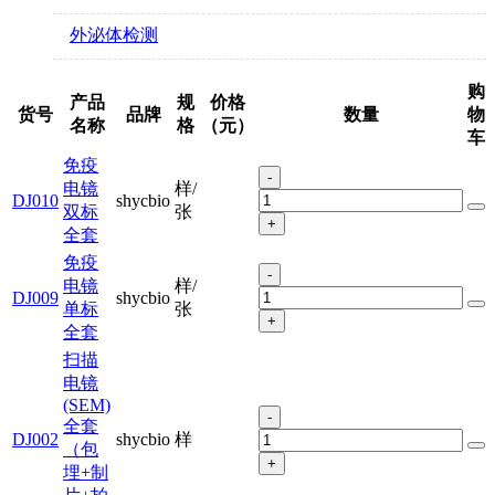
外泌体检测
购
产品
规
价格
货号
品牌
数量
物
名称
格
（元）
车
免疫
-
电镜
样/
DJ010
shycbio
双标
张
+
全套
免疫
-
电镜
样/
DJ009
shycbio
单标
张
+
全套
扫描
电镜
(SEM)
-
全套
DJ002
shycbio
样
（包
+
埋+制