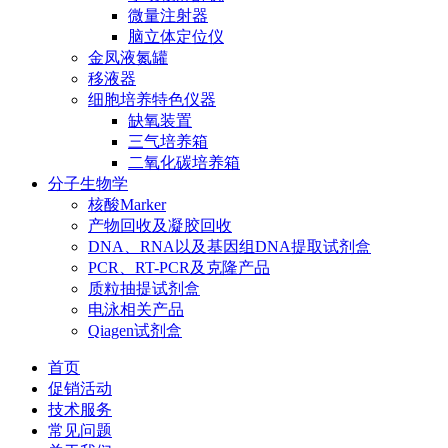
微量注射器
脑立体定位仪
金凤液氮罐
移液器
细胞培养特色仪器
缺氧装置
三气培养箱
二氧化碳培养箱
分子生物学
核酸Marker
产物回收及凝胶回收
DNA、RNA以及基因组DNA提取试剂盒
PCR、RT-PCR及克隆产品
质粒抽提试剂盒
电泳相关产品
Qiagen试剂盒
首页
促销活动
技术服务
常见问题