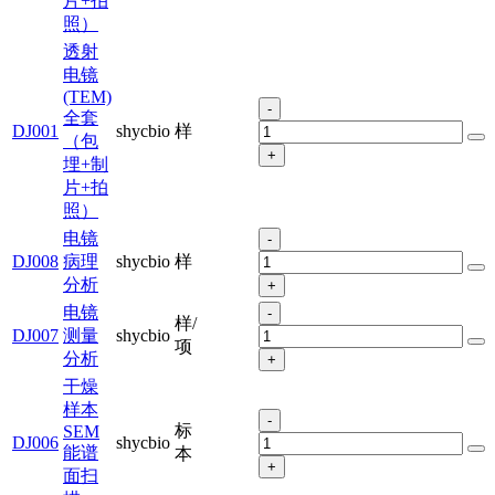
片+拍
照）
透射
电镜
(TEM)
-
全套
DJ001
shycbio
样
（包
+
埋+制
片+拍
照）
电镜
-
DJ008
病理
shycbio
样
分析
+
电镜
-
样/
DJ007
测量
shycbio
项
分析
+
干燥
样本
-
标
SEM
DJ006
shycbio
能谱
本
+
面扫