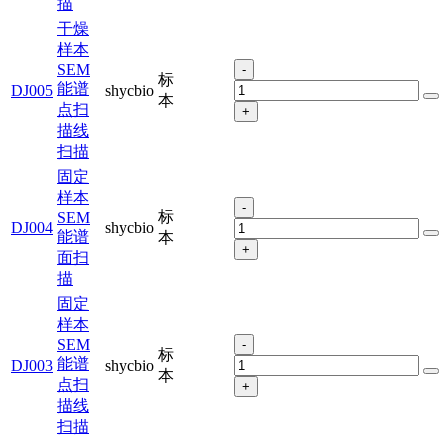
描
干燥
样本
SEM
-
标
能谱
DJ005
shycbio
本
点扫
+
描线
扫描
固定
样本
-
标
SEM
DJ004
shycbio
能谱
本
+
面扫
描
固定
样本
SEM
-
标
能谱
DJ003
shycbio
本
点扫
+
描线
扫描