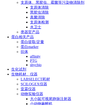
支原体、黑胶虫、霉菌等污染物清除剂
支原体清除
黑胶虫清除
真菌清除
支原体检测
水卫士
类器官产品
蛋白相关产品
蛋白提取/定量
蛋白marker
抗体
affinity
PTG
shycbio
生化试剂
生物耗材、仪器
LABSELECT耗材
SCILOGEX仪器
亚霖仪器
动物实验仪器
大小鼠可视尾静脉注射器
小动物麻醉机