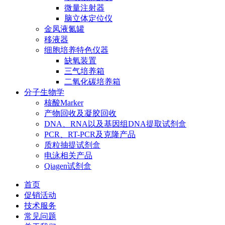
微量注射器
脑立体定位仪
金凤液氮罐
移液器
细胞培养特色仪器
缺氧装置
三气培养箱
二氧化碳培养箱
分子生物学
核酸Marker
产物回收及凝胶回收
DNA、RNA以及基因组DNA提取试剂盒
PCR、RT-PCR及克隆产品
质粒抽提试剂盒
电泳相关产品
Qiagen试剂盒
首页
促销活动
技术服务
常见问题