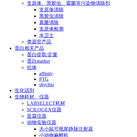
支原体、黑胶虫、霉菌等污染物清除剂
支原体清除
黑胶虫清除
真菌清除
支原体检测
水卫士
类器官产品
蛋白相关产品
蛋白提取/定量
蛋白marker
抗体
affinity
PTG
shycbio
生化试剂
生物耗材、仪器
LABSELECT耗材
SCILOGEX仪器
亚霖仪器
动物实验仪器
大小鼠可视尾静脉注射器
小动物麻醉机