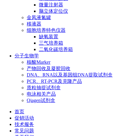
微量注射器
脑立体定位仪
金凤液氮罐
移液器
细胞培养特色仪器
缺氧装置
三气培养箱
二氧化碳培养箱
分子生物学
核酸Marker
产物回收及凝胶回收
DNA、RNA以及基因组DNA提取试剂盒
PCR、RT-PCR及克隆产品
质粒抽提试剂盒
电泳相关产品
Qiagen试剂盒
首页
促销活动
技术服务
常见问题