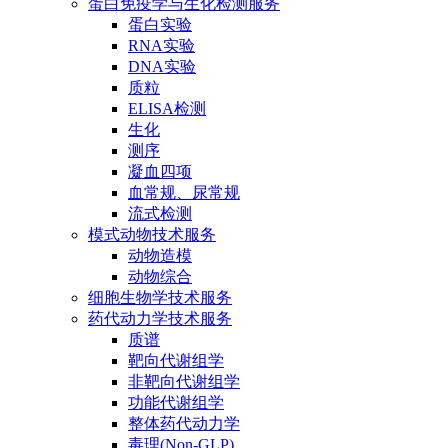
蛋白免疫学与生化检测服务
蛋白实验
RNA实验
DNA实验
质粒
ELISA检测
生化
测序
凝血四项
血常规、尿常规
流式检测
模式动物技术服务
动物造模
动物综合
细胞生物学技术服务
药代动力学技术服务
质谱
靶向代谢组学
非靶向代谢组学
功能代谢组学
整体药代动力学
毒理(Non-GLP)