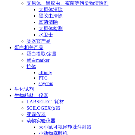
支原体、黑胶虫、霉菌等污染物清除剂
支原体清除
黑胶虫清除
真菌清除
支原体检测
水卫士
类器官产品
蛋白相关产品
蛋白提取/定量
蛋白marker
抗体
affinity
PTG
shycbio
生化试剂
生物耗材、仪器
LABSELECT耗材
SCILOGEX仪器
亚霖仪器
动物实验仪器
大小鼠可视尾静脉注射器
小动物麻醉机