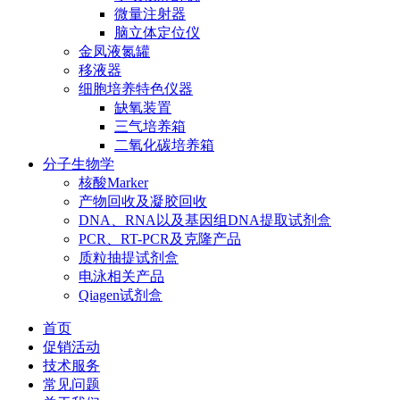
微量注射器
脑立体定位仪
金凤液氮罐
移液器
细胞培养特色仪器
缺氧装置
三气培养箱
二氧化碳培养箱
分子生物学
核酸Marker
产物回收及凝胶回收
DNA、RNA以及基因组DNA提取试剂盒
PCR、RT-PCR及克隆产品
质粒抽提试剂盒
电泳相关产品
Qiagen试剂盒
首页
促销活动
技术服务
常见问题