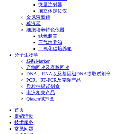
微量注射器
脑立体定位仪
金凤液氮罐
移液器
细胞培养特色仪器
缺氧装置
三气培养箱
二氧化碳培养箱
分子生物学
核酸Marker
产物回收及凝胶回收
DNA、RNA以及基因组DNA提取试剂盒
PCR、RT-PCR及克隆产品
质粒抽提试剂盒
电泳相关产品
Qiagen试剂盒
首页
促销活动
技术服务
常见问题