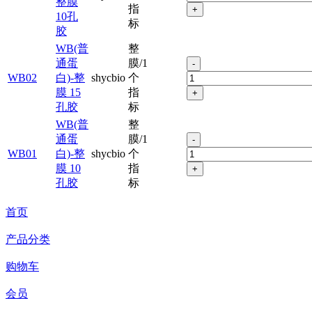
整膜
指
+
10孔
标
胶
WB(普
整
通蛋
膜/1
-
WB02
白)-整
shycbio
个
膜 15
指
+
孔胶
标
WB(普
整
通蛋
膜/1
-
WB01
白)-整
shycbio
个
膜 10
指
+
孔胶
标
首页
产品分类
购物车
会员