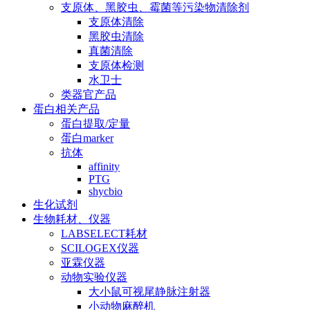
支原体、黑胶虫、霉菌等污染物清除剂
支原体清除
黑胶虫清除
真菌清除
支原体检测
水卫士
类器官产品
蛋白相关产品
蛋白提取/定量
蛋白marker
抗体
affinity
PTG
shycbio
生化试剂
生物耗材、仪器
LABSELECT耗材
SCILOGEX仪器
亚霖仪器
动物实验仪器
大小鼠可视尾静脉注射器
小动物麻醉机