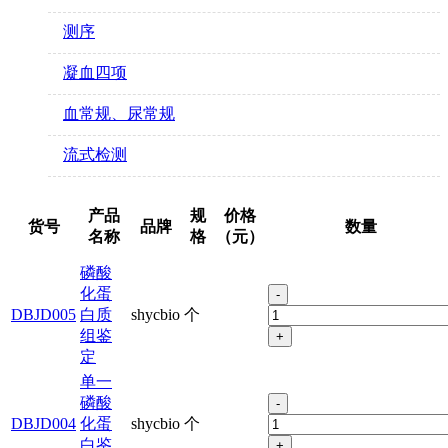
测序
凝血四项
血常规、尿常规
流式检测
产品
规
价格
货号
品牌
数量
名称
格
（元）
磷酸
化蛋
-
DBJD005
白质
shycbio
个
组鉴
+
定
单一
磷酸
-
DBJD004
化蛋
shycbio
个
白鉴
+