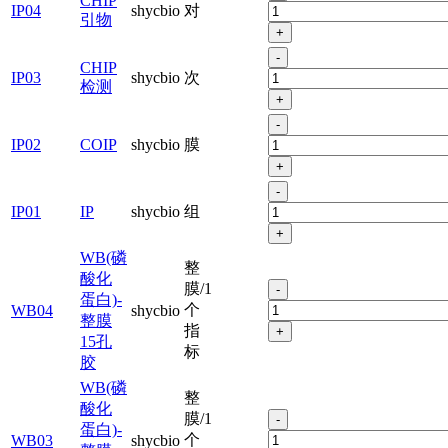
CHIP
IP04
shycbio
对
引物
+
-
CHIP
IP03
shycbio
次
检测
+
-
IP02
COIP
shycbio
膜
+
-
IP01
IP
shycbio
组
+
WB(磷
整
酸化
膜/1
-
蛋白)-
个
WB04
shycbio
整膜
指
+
15孔
标
胶
WB(磷
整
酸化
膜/1
-
蛋白)-
个
WB03
shycbio