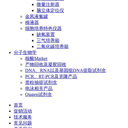
微量注射器
脑立体定位仪
金凤液氮罐
移液器
细胞培养特色仪器
缺氧装置
三气培养箱
二氧化碳培养箱
分子生物学
核酸Marker
产物回收及凝胶回收
DNA、RNA以及基因组DNA提取试剂盒
PCR、RT-PCR及克隆产品
质粒抽提试剂盒
电泳相关产品
Qiagen试剂盒
首页
促销活动
技术服务
常见问题