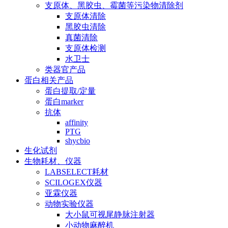
支原体、黑胶虫、霉菌等污染物清除剂
支原体清除
黑胶虫清除
真菌清除
支原体检测
水卫士
类器官产品
蛋白相关产品
蛋白提取/定量
蛋白marker
抗体
affinity
PTG
shycbio
生化试剂
生物耗材、仪器
LABSELECT耗材
SCILOGEX仪器
亚霖仪器
动物实验仪器
大小鼠可视尾静脉注射器
小动物麻醉机